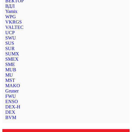
ВЕКТОР
ВДЛ
Yamix
WPG
VKRGS
VALTEC
UCP
SWU
SUS
SUR
SUMX
SMEX
SME
MUB
MU
MST
MAKO
Gruner
FWU
ENSO
DEX-H
DEX
BVM