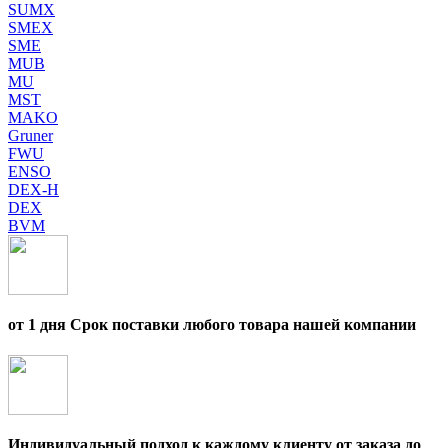
SUMX
SMEX
SME
MUB
MU
MST
MAKO
Gruner
FWU
ENSO
DEX-H
DEX
BVM
от 1 дня Срок поставки любого товара нашей компании
Индивидуальный подход к каждому клиенту от заказа до