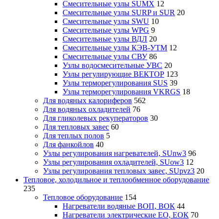
Смесительные узлы SUMX
12
Смесительные узлы SURP и SUR
20
Смесительные узлы SWU
10
Смесительные узлы WPG
9
Смесительные узлы ВДЛ
20
Смесительные узлы КЭВ-УТМ
12
Смесительные узлы СВУ
86
Узлы водосмесительные УВС
20
Узлы регулирующие ВЕКТОР
123
Узлы терморегулирования SUS
39
Узлы терморегулирования VKRGS
18
Для водяных калориферов
562
Для водяных охладителей
76
Для гликолевых рекуператоров
30
Для тепловых завес
60
Для теплых полов
5
Для фанкойлов
40
Узлы регулирования нагревателей, SUnw3
96
Узлы регулирования охладителей, SUow3
12
Узлы регулирования тепловых завес, SUpvz3
20
Тепловое, холодильное и теплообменное оборудование
235
Тепловое оборудование
154
Нагреватели водяные ВОП, ВОК
44
Нагреватели электрические ЕО, ЕОК
70