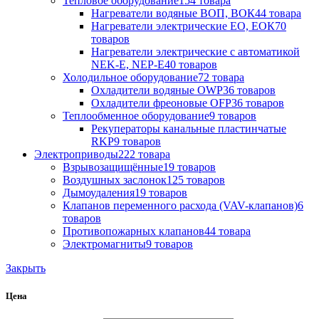
Тепловое оборудование
154 товара
Нагреватели водяные ВОП, ВОК
44 товара
Нагреватели электрические ЕО, ЕОК
70
товаров
Нагреватели электрические с автоматикой
NEK-E, NEP-E
40 товаров
Холодильное оборудование
72 товара
Охладители водяные OWP
36 товаров
Охладители фреоновые OFP
36 товаров
Теплообменное оборудование
9 товаров
Рекуператоры канальные пластинчатые
RKP
9 товаров
Электроприводы
222 товара
Взрывозащищённые
19 товаров
Воздушных заслонок
125 товаров
Дымоудаления
19 товаров
Клапанов переменного расхода (VAV-клапанов)
6
товаров
Противопожарных клапанов
44 товара
Электромагниты
9 товаров
Закрыть
Цена