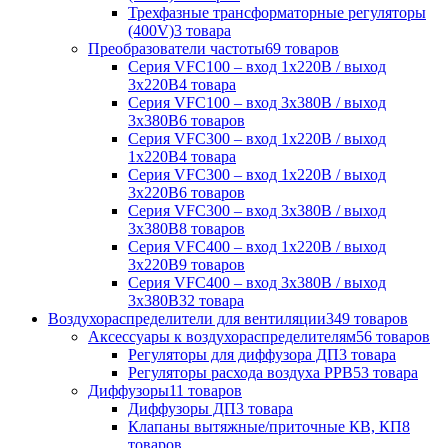
Трехфазные трансформаторные регуляторы
(400V)
3 товара
Преобразователи частоты
69 товаров
Серия VFC100 – вход 1х220В / выход
3х220В
4 товара
Серия VFC100 – вход 3х380В / выход
3х380В
6 товаров
Серия VFC300 – вход 1х220В / выход
1х220В
4 товара
Серия VFC300 – вход 1х220В / выход
3х220В
6 товаров
Серия VFC300 – вход 3х380В / выход
3х380В
8 товаров
Серия VFC400 – вход 1х220В / выход
3х220В
9 товаров
Серия VFC400 – вход 3х380В / выход
3х380В
32 товара
Воздухораспределители для вентиляции
349 товаров
Аксессуары к воздухораспределителям
56 товаров
Регуляторы для диффузора ДП
3 товара
Регуляторы расхода воздуха РРВ
53 товара
Диффузоры
11 товаров
Диффузоры ДП
3 товара
Клапаны вытяжные/приточные КВ, КП
8
товаров