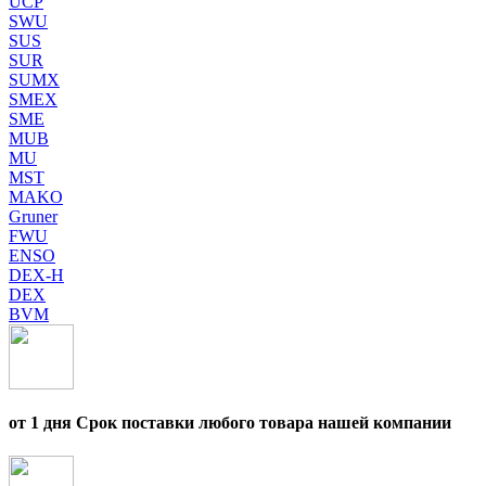
UCP
SWU
SUS
SUR
SUMX
SMEX
SME
MUB
MU
MST
MAKO
Gruner
FWU
ENSO
DEX-H
DEX
BVM
от 1 дня Срок поставки любого товара нашей компании