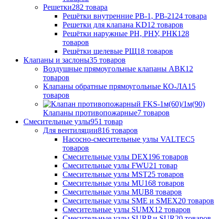
Решетки
282 товара
Решётки внутренние РВ-1, РВ-2
124 товара
Решетки для клапана KD
12 товаров
Решётки наружные РН, РНУ, РНК
128
товаров
Решётки щелевые РЩ
18 товаров
Клапаны и заслоны
35 товаров
Воздушные прямоугольные клапаны АВК
12
товаров
Клапаны обратные прямоугольные КО-ЛА
15
товаров
Клапаны противопожарные
7 товаров
Смесительные узлы
951 товар
Для вентиляции
816 товаров
Насосно-смесительные узлы VALTEC
5
товаров
Смесительные узлы DEX
196 товаров
Смесительные узлы FWU
21 товар
Смесительные узлы MST
25 товаров
Смесительные узлы MU
168 товаров
Смесительные узлы MUB
8 товаров
Смесительные узлы SME и SMEX
20 товаров
Смесительные узлы SUMX
12 товаров
Смесительные узлы SURP и SUR
20 товаров