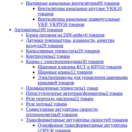
Вытяжные канальные вентиляторы
69 товаров
Вентиляторы канальные круглые VKK
10
товаров
Вентиляторы канальные прямоугольные
VKP, VKPN
59 товаров
Автоматика
199 товаров
Блоки питания на DIN-рейку
6 товаров
Датчики температуры, влажности, качества
воздуха
29 товаров
Капиллярные термостаты
18 товаров
Контроллеры
2 товара
Краны с электроприводами
30 товаров
Шаровые клапаны КСТ и КРД
10 товаров
Шаровые краны
12 товаров
Электроприводы для управления шаровыми
кранами
8 товаров
Промышленные термостаты
1 товар
Пятиступенчатые автотрансформаторы
2 товара
Реле перепада давления
22 товара
Реле потока
2 товара
Симисторные регуляторы скорости,
потенциометры
9 товаров
Трансформаторные регуляторы скорости
9 товаров
Однофазные трансформаторные регуляторы
(230V)
6 товаров