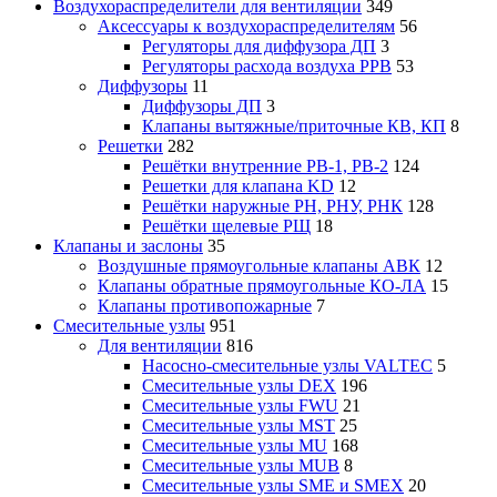
Воздухораспределители для вентиляции
349
Аксессуары к воздухораспределителям
56
Регуляторы для диффузора ДП
3
Регуляторы расхода воздуха РРВ
53
Диффузоры
11
Диффузоры ДП
3
Клапаны вытяжные/приточные КВ, КП
8
Решетки
282
Решётки внутренние РВ-1, РВ-2
124
Решетки для клапана KD
12
Решётки наружные РН, РНУ, РНК
128
Решётки щелевые РЩ
18
Клапаны и заслоны
35
Воздушные прямоугольные клапаны АВК
12
Клапаны обратные прямоугольные КО-ЛА
15
Клапаны противопожарные
7
Смесительные узлы
951
Для вентиляции
816
Насосно-смесительные узлы VALTEC
5
Смесительные узлы DEX
196
Смесительные узлы FWU
21
Смесительные узлы MST
25
Смесительные узлы MU
168
Смесительные узлы MUB
8
Смесительные узлы SME и SMEX
20