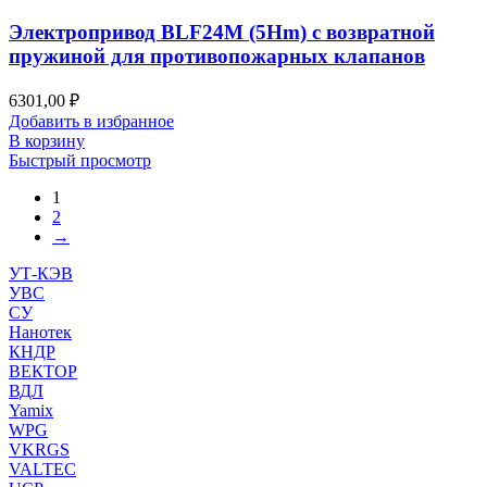
Электропривод BLF24M (5Hm) с возвратной
пружиной для противопожарных клапанов
6301,00
₽
Добавить в избранное
В корзину
Быстрый просмотр
1
2
→
УТ-КЭВ
УВС
СУ
Нанотек
КНДР
ВЕКТОР
ВДЛ
Yamix
WPG
VKRGS
VALTEC