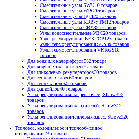
Смесительные узлы SWU
10 товаров
Смесительные узлы WPG
9 товаров
Смесительные узлы ВДЛ
20 товаров
Смесительные узлы КЭВ-УТМ
12 товаров
Смесительные узлы СВУ
86 товаров
Узлы водосмесительные УВС
20 товаров
Узлы регулирующие ВЕКТОР
123 товара
Узлы терморегулирования SUS
39 товаров
Узлы терморегулирования VKRGS
18
товаров
Для водяных калориферов
562 товара
Для водяных охладителей
76 товаров
Для гликолевых рекуператоров
30 товаров
Для тепловых завес
60 товаров
Для теплых полов
5 товаров
Для фанкойлов
40 товаров
Узлы регулирования нагревателей, SUnw3
96
товаров
Узлы регулирования охладителей, SUow3
12
товаров
Узлы регулирования тепловых завес, SUpvz3
20
товаров
Тепловое, холодильное и теплообменное
оборудование
235 товаров