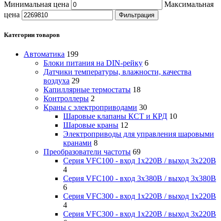
Минимальная цена
Максимальная
цена
Фильтрация
Категории товаров
Автоматика
199
Блоки питания на DIN-рейку
6
Датчики температуры, влажности, качества
воздуха
29
Капиллярные термостаты
18
Контроллеры
2
Краны с электроприводами
30
Шаровые клапаны КСТ и КРД
10
Шаровые краны
12
Электроприводы для управления шаровыми
кранами
8
Преобразователи частоты
69
Серия VFC100 - вход 1х220В / выход 3х220В
4
Серия VFC100 - вход 3х380В / выход 3х380В
6
Серия VFC300 - вход 1х220В / выход 1х220В
4
Серия VFC300 - вход 1х220В / выход 3х220В