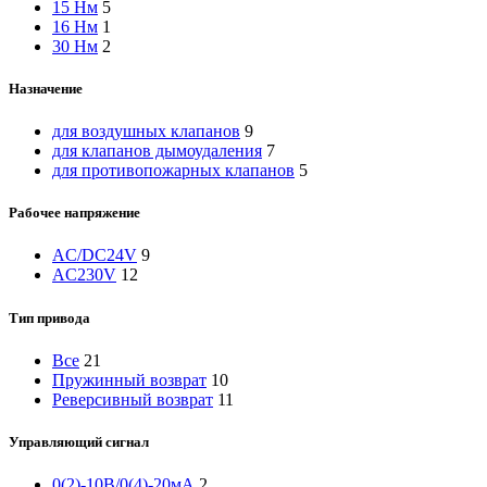
15 Нм
5
16 Нм
1
30 Нм
2
Назначение
для воздушных клапанов
9
для клапанов дымоудаления
7
для противопожарных клапанов
5
Рабочее напряжение
AC/DC24V
9
AC230V
12
Тип привода
Все
21
Пружинный возврат
10
Реверсивный возврат
11
Управляющий сигнал
0(2)-10В/0(4)-20мА
2