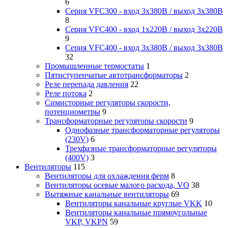
6
Серия VFC300 - вход 3х380В / выход 3х380В
8
Серия VFC400 - вход 1х220В / выход 3х220В
9
Серия VFC400 - вход 3х380В / выход 3х380В
32
Промышленные термостаты
1
Пятиступенчатые автотрансформаторы
2
Реле перепада давления
22
Реле потока
2
Симисторные регуляторы скорости,
потенциометры
9
Трансформаторные регуляторы скорости
9
Однофазные трансформаторные регуляторы
(230V)
6
Трехфазные трансформаторные регуляторы
(400V)
3
Вентиляторы
115
Вентиляторы для охлаждения ферм
8
Вентиляторы осевые малого расхода, VO
38
Вытяжные канальные вентиляторы
69
Вентиляторы канальные круглые VKK
10
Вентиляторы канальные прямоугольные
VKP, VKPN
59