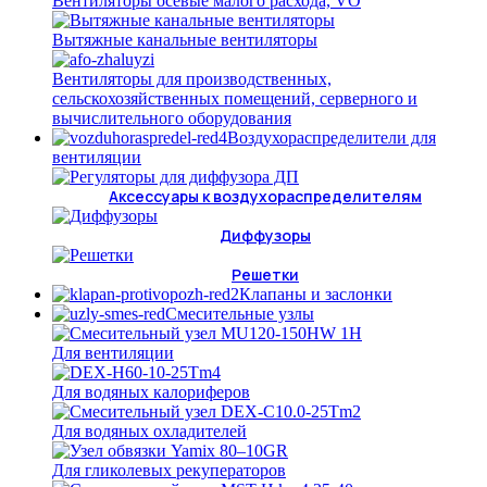
Вентиляторы осевые малого расхода, VO
Вытяжные канальные вентиляторы
Вентиляторы для производственных,
сельскохозяйственных помещений, серверного и
вычислительного оборудования
Воздухораспределители для
вентиляции
Аксессуары к воздухораспределителям
Диффузоры
Решетки
Клапаны и заслонки
Смесительные узлы
Для вентиляции
Для водяных калориферов
Для водяных охладителей
Для гликолевых рекуператоров