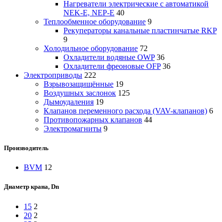
Нагреватели электрические с автоматикой
NEK-E, NEP-E
40
Теплообменное оборудование
9
Рекуператоры канальные пластинчатые RKP
9
Холодильное оборудование
72
Охладители водяные OWP
36
Охладители фреоновые OFP
36
Электроприводы
222
Взрывозащищённые
19
Воздушных заслонок
125
Дымоудаления
19
Клапанов переменного расхода (VAV-клапанов)
6
Противопожарных клапанов
44
Электромагниты
9
Производитель
BVM
12
Диаметр крана, Dn
15
2
20
2