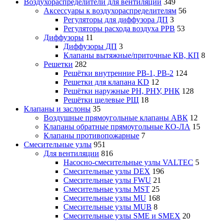
Воздухораспределители для вентиляции
349
Аксессуары к воздухораспределителям
56
Регуляторы для диффузора ДП
3
Регуляторы расхода воздуха РРВ
53
Диффузоры
11
Диффузоры ДП
3
Клапаны вытяжные/приточные КВ, КП
8
Решетки
282
Решётки внутренние РВ-1, РВ-2
124
Решетки для клапана KD
12
Решётки наружные РН, РНУ, РНК
128
Решётки щелевые РЩ
18
Клапаны и заслоны
35
Воздушные прямоугольные клапаны АВК
12
Клапаны обратные прямоугольные КО-ЛА
15
Клапаны противопожарные
7
Смесительные узлы
951
Для вентиляции
816
Насосно-смесительные узлы VALTEC
5
Смесительные узлы DEX
196
Смесительные узлы FWU
21
Смесительные узлы MST
25
Смесительные узлы MU
168
Смесительные узлы MUB
8
Смесительные узлы SME и SMEX
20