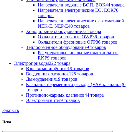
Нагреватели водяные ВОП, ВОК
44 товара
Нагреватели электрические ЕО, ЕОК
70
товаров
Нагреватели электрические с автоматикой
NEK-E, NEP-E
40 товаров
Холодильное оборудование
72 товара
Охладители водяные OWP
36 товаров
Охладители фреоновые OFP
36 товаров
Теплообменное оборудование
9 товаров
Рекуператоры канальные пластинчатые
RKP
9 товаров
Электроприводы
222 товара
Взрывозащищённые
19 товаров
Воздушных заслонок
125 товаров
Дымоудаления
19 товаров
Клапанов переменного расхода (VAV-клапанов)
6
товаров
Противопожарных клапанов
44 товара
Электромагниты
9 товаров
Закрыть
Цена