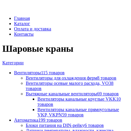
Главная
Каталог
Оплата и доставка
Контакты
Шаровые краны
Категории
Вентиляторы
115 товаров
Вентиляторы для охлаждения ферм
8 товаров
Вентиляторы осевые малого расхода, VO
38
товаров
Вытяжные канальные вентиляторы
69 товаров
Вентиляторы канальные круглые VKK
10
товаров
Вентиляторы канальные прямоугольные
VKP, VKPN
59 товаров
Автоматика
199 товаров
Блоки питания на DIN-рейку
6 товаров
Датчики температуры, влажности, качества