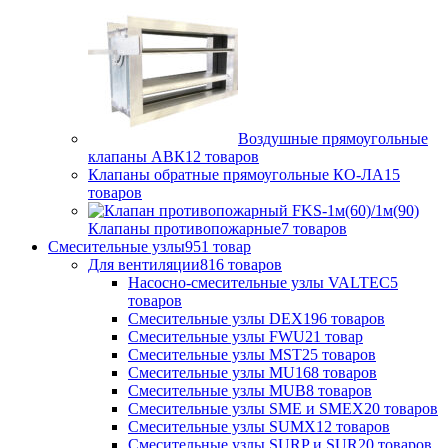
Воздушные прямоугольные
клапаны АВК
12 товаров
Клапаны обратные прямоугольные КО-ЛА
15
товаров
Клапаны противопожарные
7 товаров
Смесительные узлы
951 товар
Для вентиляции
816 товаров
Насосно-смесительные узлы VALTEC
5
товаров
Смесительные узлы DEX
196 товаров
Смесительные узлы FWU
21 товар
Смесительные узлы MST
25 товаров
Смесительные узлы MU
168 товаров
Смесительные узлы MUB
8 товаров
Смесительные узлы SME и SMEX
20 товаров
Смесительные узлы SUMX
12 товаров
Смесительные узлы SURP и SUR
20 товаров