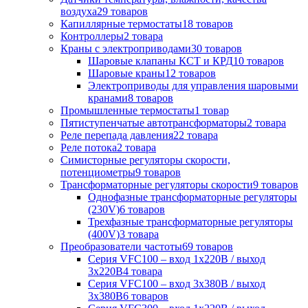
воздуха
29 товаров
Капиллярные термостаты
18 товаров
Контроллеры
2 товара
Краны с электроприводами
30 товаров
Шаровые клапаны КСТ и КРД
10 товаров
Шаровые краны
12 товаров
Электроприводы для управления шаровыми
кранами
8 товаров
Промышленные термостаты
1 товар
Пятиступенчатые автотрансформаторы
2 товара
Реле перепада давления
22 товара
Реле потока
2 товара
Симисторные регуляторы скорости,
потенциометры
9 товаров
Трансформаторные регуляторы скорости
9 товаров
Однофазные трансформаторные регуляторы
(230V)
6 товаров
Трехфазные трансформаторные регуляторы
(400V)
3 товара
Преобразователи частоты
69 товаров
Серия VFC100 – вход 1х220В / выход
3х220В
4 товара
Серия VFC100 – вход 3х380В / выход
3х380В
6 товаров