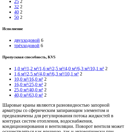
25
2
32
2
40
2
50
2
Исполнение
двухходовой
6
трёхходовой
6
Пропускная способность, KVS
1,0 м³/1,2 м³/1,6 м³/2,5 м³/4,0 м³/6,3 м³/10,1 м³
2
1,6 м³/2,5 м³/4,0 м³/6,3 м³/10,1 м³
2
10,0 м³/16,0 м³
2
16,0 м³/25,0 м³
2
25,0 м³/40,0 м³
2
40,0 м³/63,0 м³
2
Шаровые краны являются разновидностью запорной
арматуры со сферическим запирающим элементом и
предназначены для регулирования потока жидкостей в
контурах систем отопления, водоснабжения,
кондиционирования и вентиляции. Поворот вентиля может
осуществляться как вручную, так и автоматически при