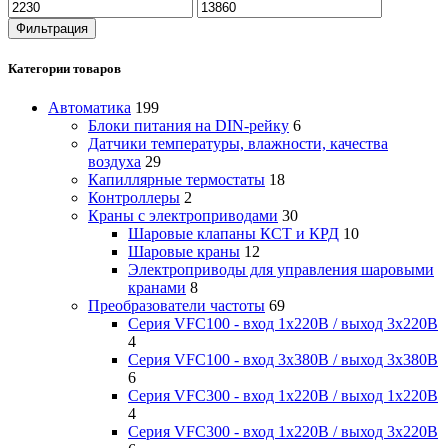
Фильтрация
Категории товаров
Автоматика
199
Блоки питания на DIN-рейку
6
Датчики температуры, влажности, качества
воздуха
29
Капиллярные термостаты
18
Контроллеры
2
Краны с электроприводами
30
Шаровые клапаны КСТ и КРД
10
Шаровые краны
12
Электроприводы для управления шаровыми
кранами
8
Преобразователи частоты
69
Серия VFC100 - вход 1х220В / выход 3х220В
4
Серия VFC100 - вход 3х380В / выход 3х380В
6
Серия VFC300 - вход 1х220В / выход 1х220В
4
Серия VFC300 - вход 1х220В / выход 3х220В