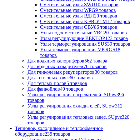
Смесительные узлы SWU
10 товаров
Смесительные узлы WPG
9 товаров
Смесительные узлы ВДЛ
20 товаров
Смесительные узлы КЭВ-УТМ
12 товаров
Смесительные узлы СВУ
86 товаров
Узлы водосмесительные УВС
20 товаров
Узлы регулирующие ВЕКТОР
123 товара
Узлы терморегулирования SUS
39 товаров
Узлы терморегулирования VKRGS
18
товаров
Для водяных калориферов
562 товара
Для водяных охладителей
76 товаров
Для гликолевых рекуператоров
30 товаров
Для тепловых завес
60 товаров
Для теплых полов
5 товаров
Для фанкойлов
40 товаров
Узлы регулирования нагревателей, SUnw3
96
товаров
Узлы регулирования охладителей, SUow3
12
товаров
Узлы регулирования тепловых завес, SUpvz3
20
товаров
Тепловое, холодильное и теплообменное
оборудование
235 товаров
Тепловое оборудование
154 товара