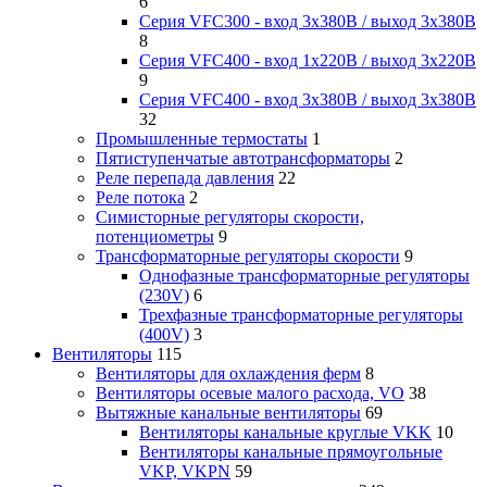
6
Серия VFC300 - вход 3х380В / выход 3х380В
8
Серия VFC400 - вход 1х220В / выход 3х220В
9
Серия VFC400 - вход 3х380В / выход 3х380В
32
Промышленные термостаты
1
Пятиступенчатые автотрансформаторы
2
Реле перепада давления
22
Реле потока
2
Симисторные регуляторы скорости,
потенциометры
9
Трансформаторные регуляторы скорости
9
Однофазные трансформаторные регуляторы
(230V)
6
Трехфазные трансформаторные регуляторы
(400V)
3
Вентиляторы
115
Вентиляторы для охлаждения ферм
8
Вентиляторы осевые малого расхода, VO
38
Вытяжные канальные вентиляторы
69
Вентиляторы канальные круглые VKK
10
Вентиляторы канальные прямоугольные
VKP, VKPN
59