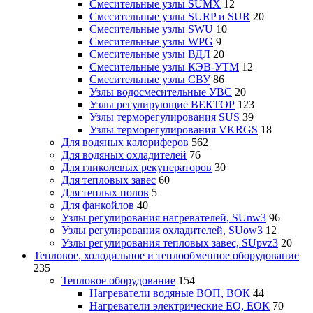
Смесительные узлы SUMX
12
Смесительные узлы SURP и SUR
20
Смесительные узлы SWU
10
Смесительные узлы WPG
9
Смесительные узлы ВДЛ
20
Смесительные узлы КЭВ-УТМ
12
Смесительные узлы СВУ
86
Узлы водосмесительные УВС
20
Узлы регулирующие ВЕКТОР
123
Узлы терморегулирования SUS
39
Узлы терморегулирования VKRGS
18
Для водяных калориферов
562
Для водяных охладителей
76
Для гликолевых рекуператоров
30
Для тепловых завес
60
Для теплых полов
5
Для фанкойлов
40
Узлы регулирования нагревателей, SUnw3
96
Узлы регулирования охладителей, SUow3
12
Узлы регулирования тепловых завес, SUpvz3
20
Тепловое, холодильное и теплообменное оборудование
235
Тепловое оборудование
154
Нагреватели водяные ВОП, ВОК
44
Нагреватели электрические ЕО, ЕОК
70