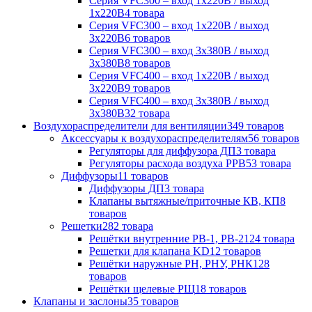
Серия VFC300 – вход 1х220В / выход
1х220В
4 товара
Серия VFC300 – вход 1х220В / выход
3х220В
6 товаров
Серия VFC300 – вход 3х380В / выход
3х380В
8 товаров
Серия VFC400 – вход 1х220В / выход
3х220В
9 товаров
Серия VFC400 – вход 3х380В / выход
3х380В
32 товара
Воздухораспределители для вентиляции
349 товаров
Аксессуары к воздухораспределителям
56 товаров
Регуляторы для диффузора ДП
3 товара
Регуляторы расхода воздуха РРВ
53 товара
Диффузоры
11 товаров
Диффузоры ДП
3 товара
Клапаны вытяжные/приточные КВ, КП
8
товаров
Решетки
282 товара
Решётки внутренние РВ-1, РВ-2
124 товара
Решетки для клапана KD
12 товаров
Решётки наружные РН, РНУ, РНК
128
товаров
Решётки щелевые РЩ
18 товаров
Клапаны и заслоны
35 товаров