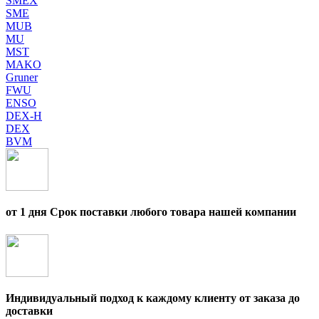
SMEX
SME
MUB
MU
MST
MAKO
Gruner
FWU
ENSO
DEX-H
DEX
BVM
от 1 дня Срок поставки любого товара нашей компании
Индивидуальный подход к каждому клиенту от заказа до
доставки