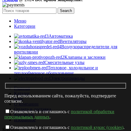
Search
Меню
Категории
Автоматика
Вентиляторы
Воздухораспределители для
вентиляции
Клапаны и заслонки
Смесительные узлы
Тепловое, холодильное и
теплообменное оборудование
Электроприводы
Главная
Каталог
Перед использованием сайта, пожалуйста, подтвердите
Блог
согласие.
О компании
Оплата и доставка
Ознакомлен/а и соглашаюсь с
политикой обработки
Контакты
персональных данных
.
Избранное
Ознакомлен/а и соглашаюсь с
политикой кукис (cookies)
.
Корзина