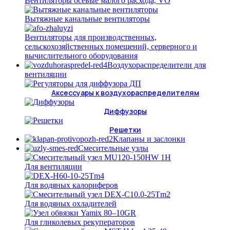
Вентиляторы осевые малого расхода, VO
Вытяжные канальные вентиляторы
Вентиляторы для производственных,
сельскохозяйственных помещений, серверного и
вычислительного оборудования
Воздухораспределители для
вентиляции
Аксессуары к воздухораспределителям
Диффузоры
Решетки
Клапаны и заслонки
Смесительные узлы
Для вентиляции
Для водяных калориферов
Для водяных охладителей
Для гликолевых рекуператоров