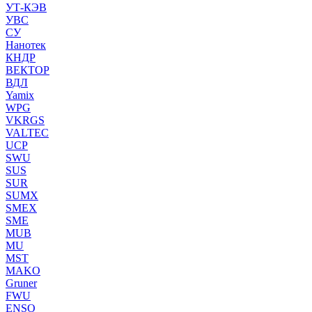
УТ-КЭВ
УВС
СУ
Нанотек
КНДР
ВЕКТОР
ВДЛ
Yamix
WPG
VKRGS
VALTEC
UCP
SWU
SUS
SUR
SUMX
SMEX
SME
MUB
MU
MST
MAKO
Gruner
FWU
ENSO