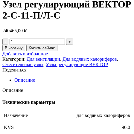
Узел регулирующий ВЕКТОР
2-С-11-П/Л-С
240465,00
₽
Количество
товара
В корзину
Купить сейчас
Узел
Добавить в избранное
регулирующий
Категории:
Для вентиляции
,
Для водяных калориферов
,
ВЕКТОР
Смесительные узлы
,
Узлы регулирующие ВЕКТОР
2-
Поделиться:
С-11-
П/
Описание
Л-
С
Описание
Технические параметры
Назначение
для водяных калориферов
KVS
90.0