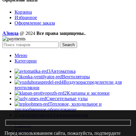
Оформление заказа
Корзина
Избранное
Оформление заказа
AЗонда
@ 2024
Все права защищены.
.
Search
Меню
Категории
Автоматика
Вентиляторы
Воздухораспределители для
вентиляции
Клапаны и заслонки
Смесительные узлы
Тепловое, холодильное и
теплообменное оборудование
Электроприводы
Главная
Каталог
Перед использованием сайта, пожалуйста, подтвердите