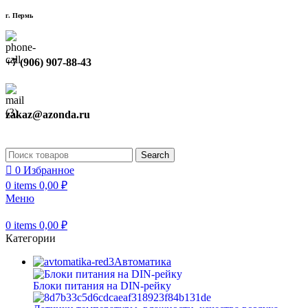
г. Пермь
+7 (906) 907-88-43
zakaz@azonda.ru
Search
0
Избранное
0
items
0,00
₽
Меню
0
items
0,00
₽
Категории
Автоматика
Блоки питания на DIN-рейку