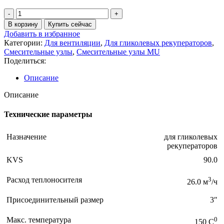
В корзину
Купить сейчас
Добавить в избранное
Категории:
Для вентиляции
,
Для гликолевых рекуператоров
,
Смесительные узлы
,
Смесительные узлы MU
Поделиться:
Описание
Описание
Технические параметры
Назначение
для гликолевых
рекуператоров
KVS
90.0
Расход теплоносителя
3
26.0 м
/ч
Присоединительный размер
3″
Макс. температура
0
150 C