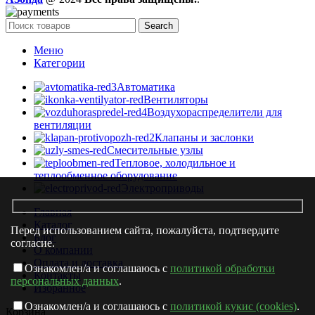
Search
Меню
Категории
Автоматика
Вентиляторы
Воздухораспределители для
вентиляции
Клапаны и заслонки
Смесительные узлы
Тепловое, холодильное и
теплообменное оборудование
Электроприводы
Главная
Каталог
Перед использованием сайта, пожалуйста, подтвердите
Блог
согласие.
О компании
Оплата и доставка
Ознакомлен/а и соглашаюсь с
политикой обработки
Контакты
персональных данных
.
Избранное
Ознакомлен/а и соглашаюсь с
политикой кукис (cookies)
.
Корзина