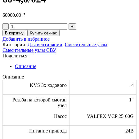
60000,00
₽
Количество
товара
В корзину
Купить сейчас
Смесительный
Добавить в избранное
узел
Категории:
Для вентиляции
,
Смесительные узлы
,
СВУ
Смесительные узлы СВУ
25-
Поделиться:
60-
4,0/024
Описание
Описание
KVS 3х ходового
4
Резьба на которой смотан
1″
узел
Насос
VALFEX VCP 25-60G
Питание привода
24В