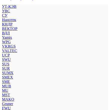
УТ-КЭВ
УВС
СУ
Нанотек
КНДР
ВЕКТОР
ВДЛ
Yamix
WPG
VKRGS
VALTEC
UCP
SWU
SUS
SUR
SUMX
SMEX
SME
MUB
MU
MST
MAKO
Gruner
FWU