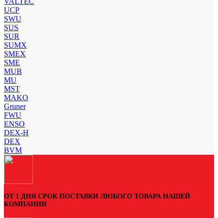
VALTEC
UCP
SWU
SUS
SUR
SUMX
SMEX
SME
MUB
MU
MST
MAKO
Gruner
FWU
ENSO
DEX-H
DEX
BVM
ОТ 1 ДНЯ СРОК ПОСТАВКИ ЛЮБОГО ТОВАРА НАШЕЙ
КОМПАНИИ