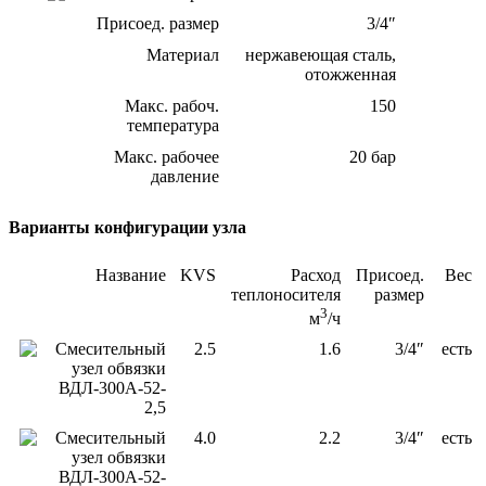
Присоед. размер
3/4″
Материал
нержавеющая сталь,
отожженная
Макс. рабоч.
150
температура
Макс. рабочее
20 бар
давление
Варианты конфигурации узла
Название
KVS
Расход
Присоед.
Вес
теплоносителя
размер
3
м
/ч
Смесительный
2.5
1.6
3/4″
есть
узел обвязки
ВДЛ-300A-52-
2,5
Смесительный
4.0
2.2
3/4″
есть
узел обвязки
ВДЛ-300A-52-