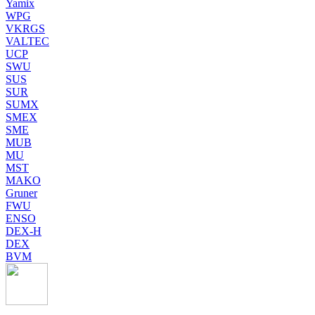
Yamix
WPG
VKRGS
VALTEC
UCP
SWU
SUS
SUR
SUMX
SMEX
SME
MUB
MU
MST
MAKO
Gruner
FWU
ENSO
DEX-H
DEX
BVM