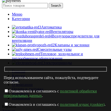
Search
Меню
Категории
Автоматика
Вентиляторы
Воздухораспределители для
вентиляции
Клапаны и заслонки
Смесительные узлы
Тепловое, холодильное и
теплообменное оборудование
Электроприводы
Главная
Каталог
Перед использованием сайта, пожалуйста, подтвердите
Блог
согласие.
О компании
Оплата и доставка
Ознакомлен/а и соглашаюсь с
политикой обработки
Контакты
персональных данных
.
Избранное
Ознакомлен/а и соглашаюсь с
политикой кукис (cookies)
.
Корзина
Закрыть