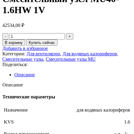
1.6HW 1V
42534,00
₽
Количество
товара
В корзину
Купить сейчас
Смесительный
Добавить в избранное
узел
Категории:
Для вентиляции
,
Для водяных калориферов
,
MU40-
Смесительные узлы
,
Смесительные узлы MU
1.6HW
Поделиться:
1V
Описание
Описание
Технические параметры
Назначение
для водяных калориферов
KVS
1.6
Расход теплоносителя
3