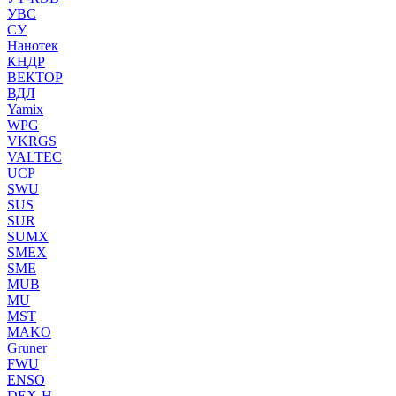
УВС
СУ
Нанотек
КНДР
ВЕКТОР
ВДЛ
Yamix
WPG
VKRGS
VALTEC
UCP
SWU
SUS
SUR
SUMX
SMEX
SME
MUB
MU
MST
MAKO
Gruner
FWU
ENSO
DEX-H