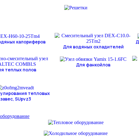
одяных калориферов
Д
Для водяных охладителей
Для фанкойлов
ля теплых полов
гулирования тепловых
завес, SUpvz3
 оборудование