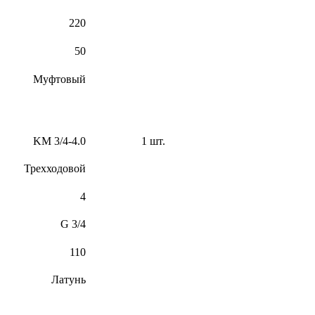
220
50
Муфтовый
KM 3/4-4.0
1 шт.
Трехходовой
4
G 3/4
110
Латунь