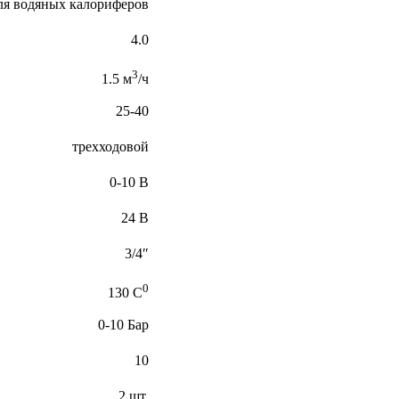
ля водяных калориферов
4.0
3
1.5 м
/ч
25-40
трехходовой
0-10 В
24 В
3/4″
0
130 C
0-10 Бар
10
2 шт.