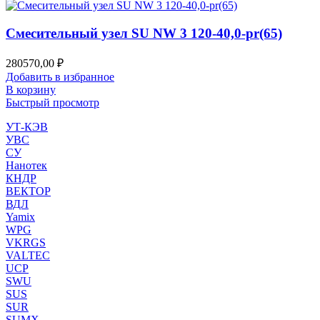
Смесительный узел SU NW 3 120-40,0-pr(65)
280570,00
₽
Добавить в избранное
В корзину
Быстрый просмотр
УТ-КЭВ
УВС
СУ
Нанотек
КНДР
ВЕКТОР
ВДЛ
Yamix
WPG
VKRGS
VALTEC
UCP
SWU
SUS
SUR
SUMX