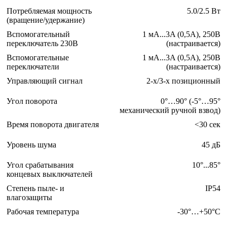
Потребляемая мощность
5.0/2.5 Вт
(вращение/удержание)
Вспомогательный
1 мА...3A (0,5А), 250В
переключатель 230B
(настраивается)
Вспомогательные
1 мА...3A (0,5А), 250В
переключатели
(настраивается)
Управляющий сигнал
2-х/3-х позиционный
Угол поворота
0°…90° (-5°…95°
механический ручной взвод)
Время поворота двигателя
<30 сек
Уровень шума
45 дБ
Угол срабатывания
10°...85°
концевых выключателей
Степень пыле- и
IP54
влагозащиты
Рабочая температура
-30°…+50°С