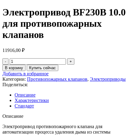
Электропривод BF230B 10.0
для противопожарных
клапанов
11916,00
₽
Количество
товара
В корзину
Купить сейчас
Электропривод
Добавить в избранное
BF230B
Категории:
Противопожарных клапанов
,
Электроприводы
10.0
Поделиться:
для
противопожарных
Описание
клапанов
Характеристики
Стандарт
Описание
Электропривод противопожарного клапана для
автоматизации процесса удаления дыма из системы