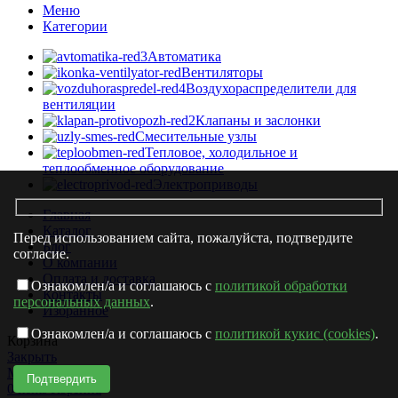
Меню
Категории
Автоматика
Вентиляторы
Воздухораспределители для
вентиляции
Клапаны и заслонки
Смесительные узлы
Тепловое, холодильное и
теплообменное оборудование
Электроприводы
Главная
Каталог
Перед использованием сайта, пожалуйста, подтвердите
Блог
согласие.
О компании
Оплата и доставка
Ознакомлен/а и соглашаюсь с
политикой обработки
Контакты
персональных данных
.
Избранное
Ознакомлен/а и соглашаюсь с
политикой кукис (cookies)
.
Корзина
Закрыть
Магазин
0
items
Корзина