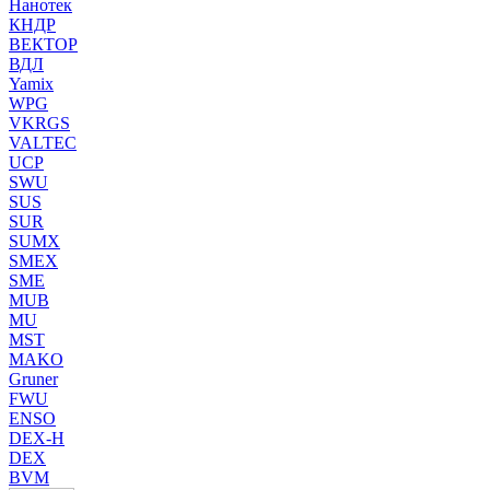
Нанотек
КНДР
ВЕКТОР
ВДЛ
Yamix
WPG
VKRGS
VALTEC
UCP
SWU
SUS
SUR
SUMX
SMEX
SME
MUB
MU
MST
MAKO
Gruner
FWU
ENSO
DEX-H
DEX
BVM