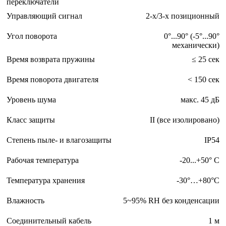
переключатели
Управляющий сигнал
2-х/3-х позиционный
Угол поворота
0°...90° (-5°...90°
механически)
Время возврата пружины
≤ 25 сек
Время поворота двигателя
< 150 сек
Уровень шума
макс. 45 дБ
Класс защиты
II (все изолировано)
Степень пыле- и влагозащиты
IP54
Рабочая температура
-20...+50° С
Температура хранения
-30°…+80°С
Влажность
5~95% RH без конденсации
Соединительный кабель
1 м