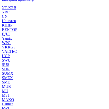
УТ-КЭВ
УВС
СУ
Нанотек
КНДР
ВЕКТОР
ВДЛ
Yamix
WPG
VKRGS
VALTEC
UCP
SWU
SUS
SUR
SUMX
SMEX
SME
MUB
MU
MST
MAKO
Gruner
FWU