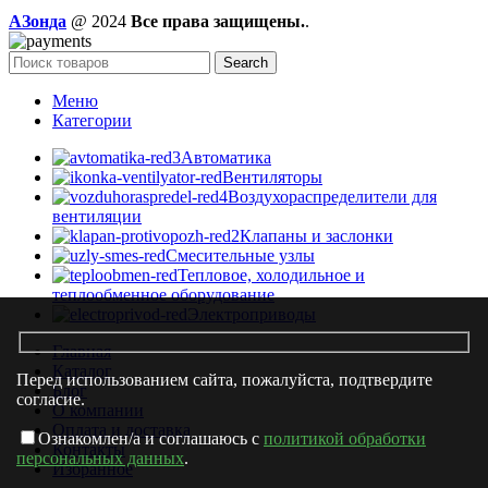
AЗонда
@ 2024
Все права защищены.
.
Search
Меню
Категории
Автоматика
Вентиляторы
Воздухораспределители для
вентиляции
Клапаны и заслонки
Смесительные узлы
Тепловое, холодильное и
теплообменное оборудование
Электроприводы
Главная
Каталог
Перед использованием сайта, пожалуйста, подтвердите
Блог
согласие.
О компании
Оплата и доставка
Ознакомлен/а и соглашаюсь с
политикой обработки
Контакты
персональных данных
.
Избранное