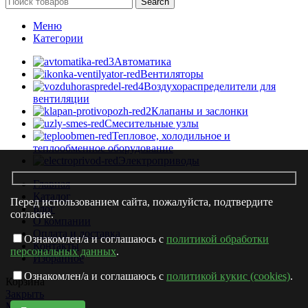
Search
Меню
Категории
Автоматика
Вентиляторы
Воздухораспределители для
вентиляции
Клапаны и заслонки
Смесительные узлы
Тепловое, холодильное и
теплообменное оборудование
Электроприводы
Главная
Каталог
Перед использованием сайта, пожалуйста, подтвердите
Блог
согласие.
О компании
Оплата и доставка
Ознакомлен/а и соглашаюсь с
политикой обработки
Контакты
персональных данных
.
Избранное
Ознакомлен/а и соглашаюсь с
политикой кукис (cookies)
.
Корзина
Закрыть
Магазин