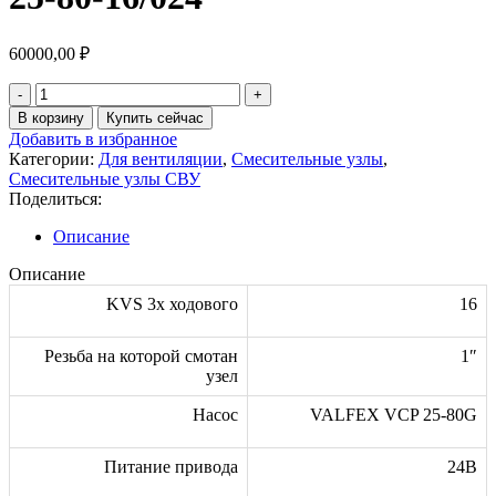
60000,00
₽
Количество
товара
В корзину
Купить сейчас
Смесительный
Добавить в избранное
узел
Категории:
Для вентиляции
,
Смесительные узлы
,
СВУ
Смесительные узлы СВУ
ББ
Поделиться:
25-
80-
Описание
16/024
Описание
KVS 3х ходового
16
Резьба на которой смотан
1″
узел
Насос
VALFEX VCP 25-80G
Питание привода
24В