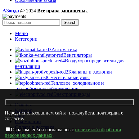
Оформление заказа
AЗонда
@ 2024
Все права защищены.
.
Search
Меню
Категории
Автоматика
Вентиляторы
Воздухораспределители для
вентиляции
Клапаны и заслонки
Смесительные узлы
Тепловое, холодильное и
теплообменное оборудование
Электроприводы
Главная
Каталог
Перед использованием сайта, пожалуйста, подтвердите
Блог
согласие.
О компании
Оплата и доставка
Ознакомлен/а и соглашаюсь с
политикой обработки
Контакты
персональных данных
.
Избранное