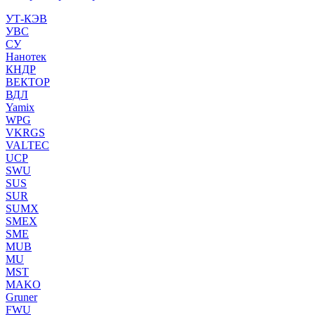
УТ-КЭВ
УВС
СУ
Нанотек
КНДР
ВЕКТОР
ВДЛ
Yamix
WPG
VKRGS
VALTEC
UCP
SWU
SUS
SUR
SUMX
SMEX
SME
MUB
MU
MST
MAKO
Gruner
FWU