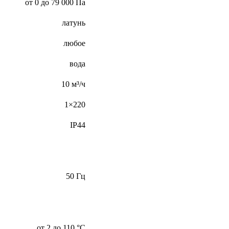
от 0 до 79 000 Па
латунь
любое
вода
10 м³/ч
1×220
IP44
50 Гц
от 2 до 110 °С