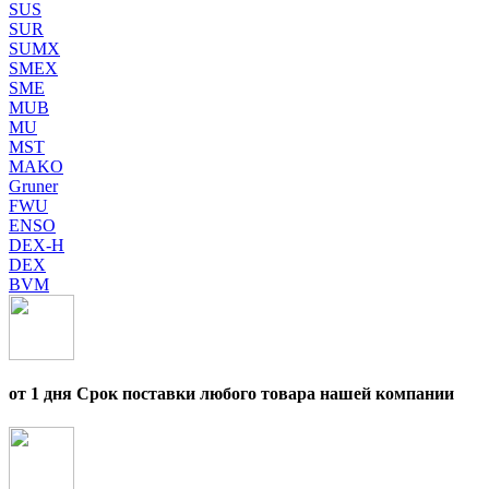
SUS
SUR
SUMX
SMEX
SME
MUB
MU
MST
MAKO
Gruner
FWU
ENSO
DEX-H
DEX
BVM
от 1 дня Срок поставки любого товара нашей компании