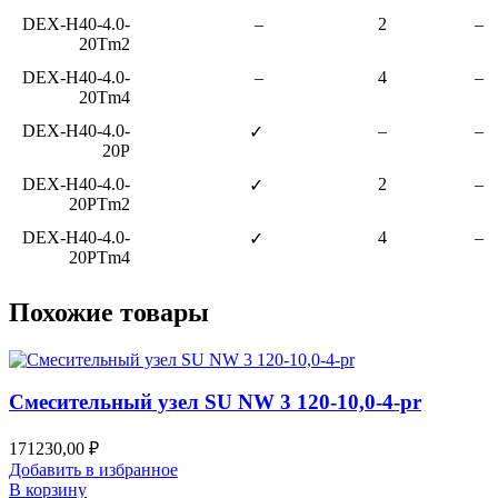
DEX-H40-4.0-
–
2
–
20Tm2
DEX-H40-4.0-
–
4
–
20Tm4
DEX-H40-4.0-
–
–
✓
20P
DEX-H40-4.0-
2
–
✓
20PTm2
DEX-H40-4.0-
4
–
✓
20PTm4
Похожие товары
Смесительный узел SU NW 3 120-10,0-4-pr
171230,00
₽
Добавить в избранное
В корзину