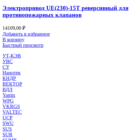
Электропривод UE(230)-15T реверсивный для
противопожарных клапанов
14109,00
₽
Добавить в избранное
В корзину
Быстрый просмотр
УТ-КЭВ
УВС
СУ
Нанотек
КНДР
ВЕКТОР
ВДЛ
Yamix
WPG
VKRGS
VALTEC
UCP
SWU
SUS
SUR