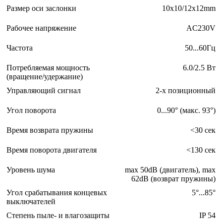
Размер оси заслонки
10х10/12х12mm
Рабочее напряжение
AC230V
Частота
50...60Гц
Потребляемая мощность
6.0/2.5 Вт
(вращение/удержание)
Управляющий сигнал
2-х позиционный
Угол поворота
0...90° (макс. 93°)
Время возврата пружины
<30 сек
Время поворота двигателя
<130 сек
Уровень шума
max 50dB (двигатель), max
62dB (возврат пружины)
Угол срабатывания концевых
5°...85°
выключателей
Степень пыле- и влагозащиты
IP 54