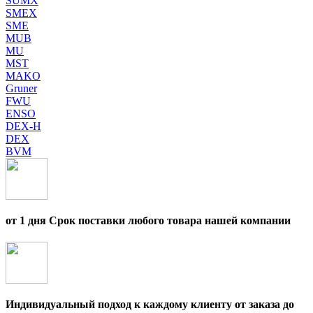
SUMX
SMEX
SME
MUB
MU
MST
MAKO
Gruner
FWU
ENSO
DEX-H
DEX
BVM
от 1 дня Срок поставки любого товара нашей компании
Индивидуальный подход к каждому клиенту от заказа до