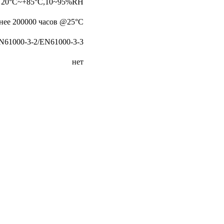
20°C~+85°C,10~95%RH
нее 200000 часов @25°C
N61000-3-2/EN61000-3-3
нет