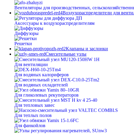
Вентиляторы для производственных, сельскохозяйственн
Воздухораспределители для вент
Аксессуары к воздухораспределителям
Диффузоры
Решетки
Клапаны и заслонки
Смесительные узлы
Для вентиляции
Для водяных калориферов
Для водяных охладителей
Для гликолевых рекуператоров
Для тепловых завес
Для теплых полов
Для фанкойлов