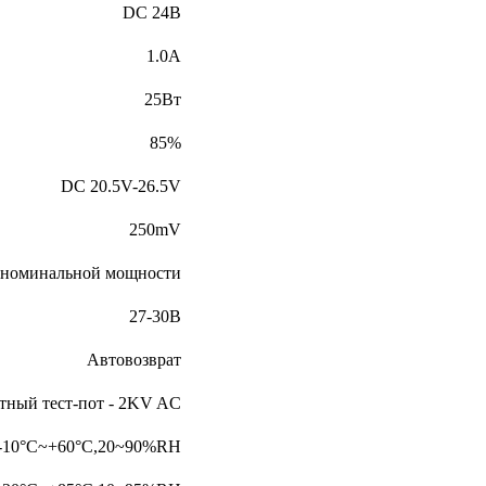
DC 24В
1.0А
25Вт
85%
DC 20.5V-26.5V
250mV
 номинальной мощности
27-30В
Автовозврат
тный тест-пот - 2KV AC
-10°C~+60°C,20~90%RH