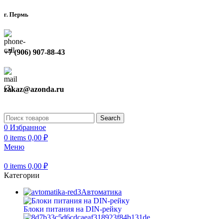
г. Пермь
+7 (906) 907-88-43
zakaz@azonda.ru
Search
0
Избранное
0
items
0,00
₽
Меню
0
items
0,00
₽
Категории
Автоматика
Блоки питания на DIN-рейку