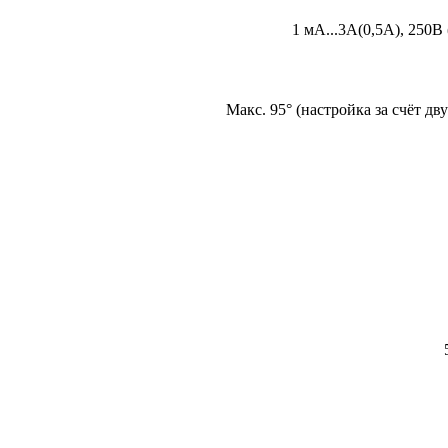
1 мА...3А(0,5А), 250В 
Макс. 95° (настройка за счёт д