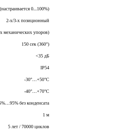
(настраивается 0...100%)
2-х/3-х позиционный
вух механических упоров)
150 сек (360°)
<35 дБ
IP54
-30°…+50°С
-40°…+70°С
5%…95% без конденсата
1 м
5 лет / 70000 циклов