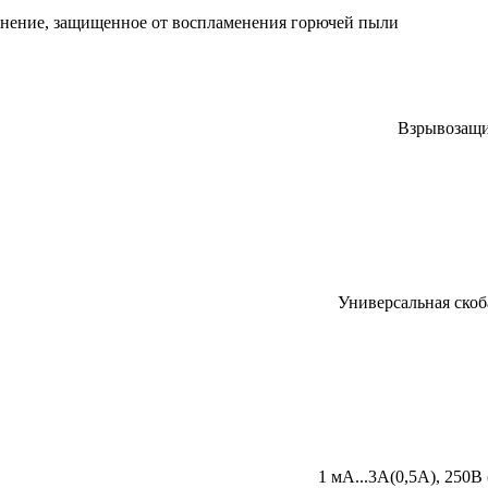
лнение, защищенное от воспламенения горючей пыли
Взрывозащ
Универсальная скоб
1 мА...3А(0,5А), 250В 