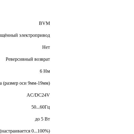
BVM
ищённый электропривод
Нет
Реверсивный возврат
6 Нм
а (размер оси 9мм-19мм)
AC/DC24V
50...60Гц
до 5 Вт
(настраивается 0...100%)