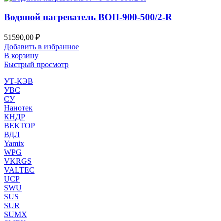
Водяной нагреватель ВОП-900-500/2-R
51590,00
₽
Добавить в избранное
В корзину
Быстрый просмотр
УТ-КЭВ
УВС
СУ
Нанотек
КНДР
ВЕКТОР
ВДЛ
Yamix
WPG
VKRGS
VALTEC
UCP
SWU
SUS
SUR
SUMX