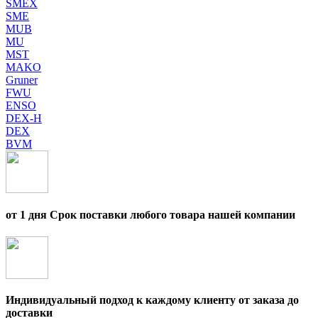
SMEX
SME
MUB
MU
MST
MAKO
Gruner
FWU
ENSO
DEX-H
DEX
BVM
от 1 дня Срок поставки любого товара нашей компании
Индивидуальный подход к каждому клиенту от заказа до
доставки