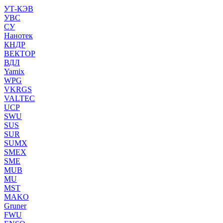
УТ-КЭВ
УВС
СУ
Нанотек
КНДР
ВЕКТОР
ВДЛ
Yamix
WPG
VKRGS
VALTEC
UCP
SWU
SUS
SUR
SUMX
SMEX
SME
MUB
MU
MST
MAKO
Gruner
FWU