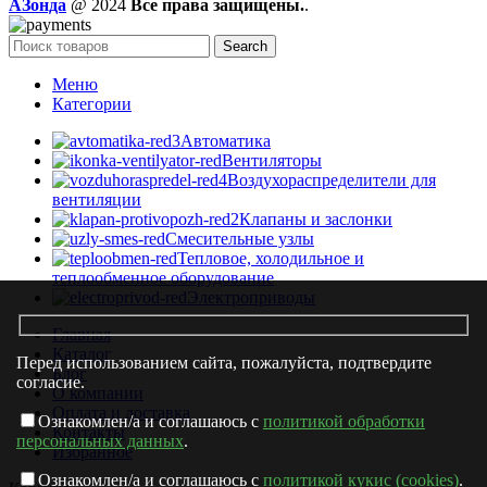
AЗонда
@ 2024
Все права защищены.
.
Search
Меню
Категории
Автоматика
Вентиляторы
Воздухораспределители для
вентиляции
Клапаны и заслонки
Смесительные узлы
Тепловое, холодильное и
теплообменное оборудование
Электроприводы
Главная
Каталог
Перед использованием сайта, пожалуйста, подтвердите
Блог
согласие.
О компании
Оплата и доставка
Ознакомлен/а и соглашаюсь с
политикой обработки
Контакты
персональных данных
.
Избранное
Ознакомлен/а и соглашаюсь с
политикой кукис (cookies)
.