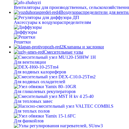
Вентиляторы для производственных, сельскохозяйственн
Воздухораспределители для вент
Аксессуары к воздухораспределителям
Диффузоры
Решетки
Клапаны и заслонки
Смесительные узлы
Для вентиляции
Для водяных калориферов
Для водяных охладителей
Для гликолевых рекуператоров
Для тепловых завес
Для теплых полов
Для фанкойлов