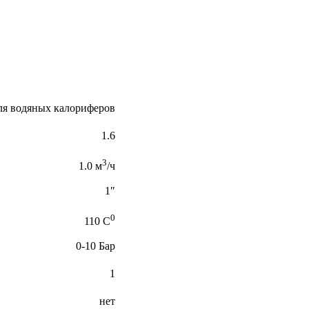
ля водяных калориферов
1.6
3
1.0 м
/ч
1″
0
110 C
0-10 Бар
1
нет