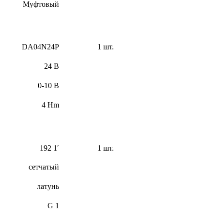
Муфтовый
DA04N24P
1 шт.
24 В
0-10 В
4 Hm
192 1′
1 шт.
сетчатый
латунь
G 1