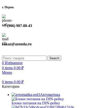
г. Пермь
+7 (906) 907-88-43
zakaz@azonda.ru
Search
0
Избранное
0
items
0,00
₽
Меню
0
items
0,00
₽
Категории
Автоматика
Блоки питания на DIN-рейку