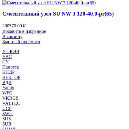
Смесительный узел SU NW 3 120-40,0-pr(65)
280570,00
₽
Добавить в избранное
В корзину
Быстрый просмотр
УТ-КЭВ
УВС
СУ
Нанотек
КНДР
ВЕКТОР
ВДЛ
Yamix
WPG
VKRGS
VALTEC
UCP
SWU
SUS
SUR