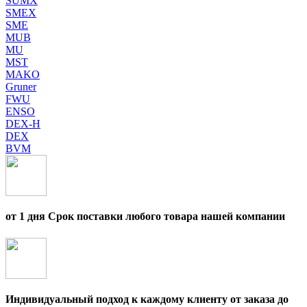
SUMX
SMEX
SME
MUB
MU
MST
MAKO
Gruner
FWU
ENSO
DEX-H
DEX
BVM
от 1 дня Срок поставки любого товара нашей компании
Индивидуальный подход к каждому клиенту от заказа до