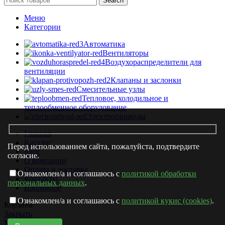
Search
Меню
Категории
Автоматика
Вентиляторы
Воздухораспределители для
вентиляции
Клапаны и заслонки
Смесительные узлы
Тепловое, холодильное и
теплообменное оборудование
Электроприводы
Главная
Каталог
Перед использованием сайта, пожалуйста, подтвердите
Блог
согласие.
О компании
Оплата и доставка
Ознакомлен/а и соглашаюсь с
политикой обработки
Контакты
персональных данных
.
Избранное
Ознакомлен/а и соглашаюсь с
политикой кукис (cookies)
.
Корзина
Закрыть
Магазин