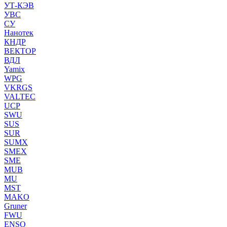
УТ-КЭВ
УВС
СУ
Нанотек
КНДР
ВЕКТОР
ВДЛ
Yamix
WPG
VKRGS
VALTEC
UCP
SWU
SUS
SUR
SUMX
SMEX
SME
MUB
MU
MST
MAKO
Gruner
FWU
ENSO