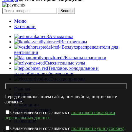
Search
Меню
Категории
Автоматика
Вентиляторы
Воздухораспределители для
вентиляции
Клапаны и заслонки
Смесительные узлы
Тепловое, холодильное и
теплообменное оборудование
Электроприводы
Главная
Каталог
Перед использованием сайта, пожалуйста, подтвердите
Блог
согласие.
О компании
Оплата и доставка
Ознакомлен/а и соглашаюсь с
политикой обработки
Контакты
персональных данных
.
Избранное
Ознакомлен/а и соглашаюсь с
политикой кукис (cookies)
.
Корзина