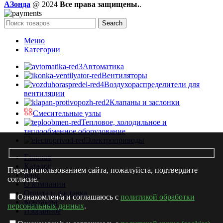
AЗонда
@ 2024
Все права защищены.
.
Search
Меню
Категории
Автоматика
Вентиляторы
Воздухораспределители для
вентиляции
Клапаны и заслонки
Смесительные узлы
Тепловое, холодильное и
теплообменное оборудование
Электроприводы
Главная
Каталог
Перед использованием сайта, пожалуйста, подтвердите
Блог
согласие.
О компании
Оплата и доставка
Ознакомлен/а и соглашаюсь с
политикой обработки
Контакты
персональных данных
.
Избранное