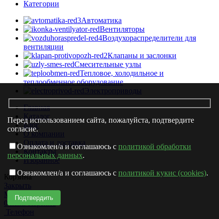
Категории
Автоматика
Вентиляторы
Воздухораспределители для
вентиляции
Клапаны и заслонки
Смесительные узлы
Тепловое, холодильное и
теплообменное оборудование
Электроприводы
Главная
Каталог
Перед использованием сайта, пожалуйста, подтвердите
Блог
согласие.
О компании
Оплата и доставка
Ознакомлен/а и соглашаюсь с
политикой обработки
Контакты
персональных данных
.
Избранное
Ознакомлен/а и соглашаюсь с
политикой кукис (cookies)
.
Корзина
Закрыть
Магазин
0
items
Корзина
Телефон