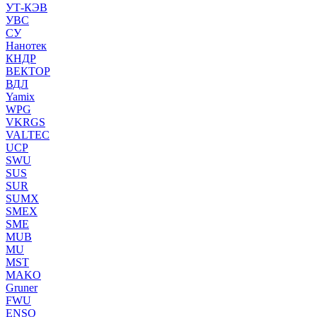
УТ-КЭВ
УВС
СУ
Нанотек
КНДР
ВЕКТОР
ВДЛ
Yamix
WPG
VKRGS
VALTEC
UCP
SWU
SUS
SUR
SUMX
SMEX
SME
MUB
MU
MST
MAKO
Gruner
FWU
ENSO