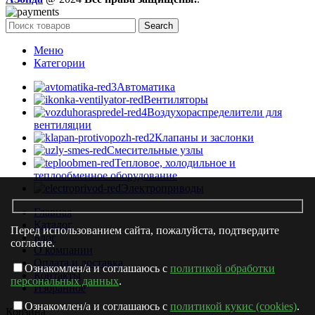
Search
Меню
Категории
Автоматика
Вентиляторы
Воздухораспределители для
вентиляции
Клапаны и заслонки
Смесительные узлы
Тепловое, холодильное и
теплообменное оборудование
Электроприводы
Главная
Каталог
Перед использованием сайта, пожалуйста, подтвердите
Блог
согласие.
О компании
Оплата и доставка
Ознакомлен/а и соглашаюсь с
политикой обработки
Контакты
персональных данных
.
Избранное
Ознакомлен/а и соглашаюсь с
политикой кукис (cookies)
.
Корзина