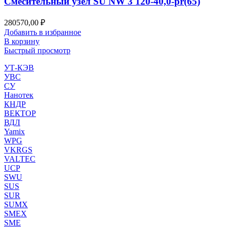
Смесительный узел SU NW 3 120-40,0-pr(65)
280570,00
₽
Добавить в избранное
В корзину
Быстрый просмотр
УТ-КЭВ
УВС
СУ
Нанотек
КНДР
ВЕКТОР
ВДЛ
Yamix
WPG
VKRGS
VALTEC
UCP
SWU
SUS
SUR
SUMX
SMEX
SME