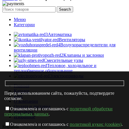
Search
Меню
Категории
Автоматика
Вентиляторы
Воздухораспределители для
вентиляции
Клапаны и заслонки
Смесительные узлы
Тепловое, холодильное и
теплообменное оборудование
Электроприводы
Главная
Каталог
Перед использованием сайта, пожалуйста, подтвердите
Блог
согласие.
О компании
Оплата и доставка
Ознакомлен/а и соглашаюсь с
политикой обработки
Контакты
персональных данных
.
Избранное
Ознакомлен/а и соглашаюсь с
политикой кукис (cookies)
.
Корзина