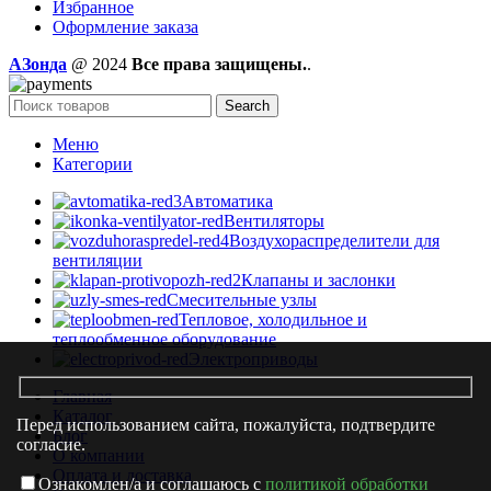
Избранное
Оформление заказа
AЗонда
@ 2024
Все права защищены.
.
Search
Меню
Категории
Автоматика
Вентиляторы
Воздухораспределители для
вентиляции
Клапаны и заслонки
Смесительные узлы
Тепловое, холодильное и
теплообменное оборудование
Электроприводы
Главная
Каталог
Перед использованием сайта, пожалуйста, подтвердите
Блог
согласие.
О компании
Оплата и доставка
Ознакомлен/а и соглашаюсь с
политикой обработки