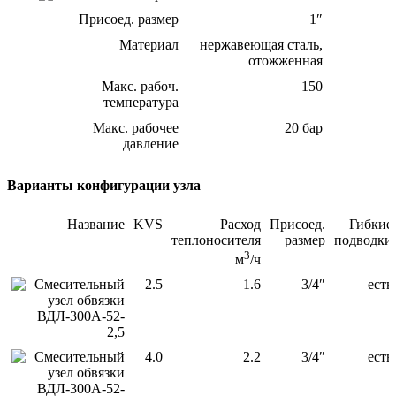
Присоед. размер
1″
Материал
нержавеющая сталь,
отожженная
Макс. рабоч.
150
температура
Макс. рабочее
20 бар
давление
Варианты конфигурации узла
Название
KVS
Расход
Присоед.
Гибкие
теплоносителя
размер
подводки
3
м
/ч
Смесительный
2.5
1.6
3/4″
есть
узел обвязки
ВДЛ-300A-52-
2,5
Смесительный
4.0
2.2
3/4″
есть
узел обвязки
ВДЛ-300A-52-