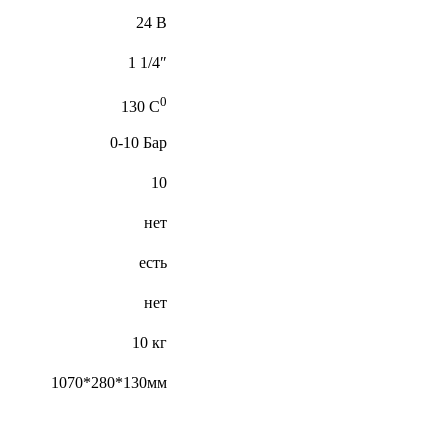
24 В
1 1/4″
0
130 C
0-10 Бар
10
нет
есть
нет
10 кг
1070*280*130мм