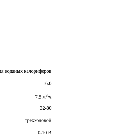
ля водяных калориферов
16.0
3
7.5 м
/ч
32-80
трехходовой
0-10 В