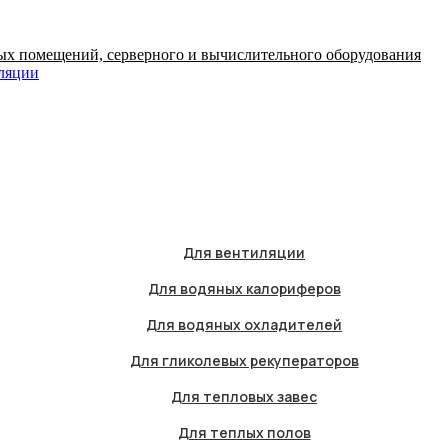
ых помещений, серверного и вычислительного оборудования
иляции
Для вентиляции
Для водяных калориферов
Для водяных охладителей
Для гликолевых рекуператоров
Для тепловых завес
Для теплых полов