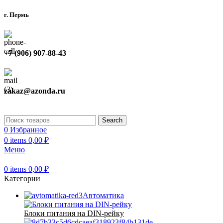
г. Пермь
+7 (906) 907-88-43
zakaz@azonda.ru
Search
0
Избранное
0
items
0,00
₽
Меню
0
items
0,00
₽
Категории
Автоматика
Блоки питания на DIN-рейку