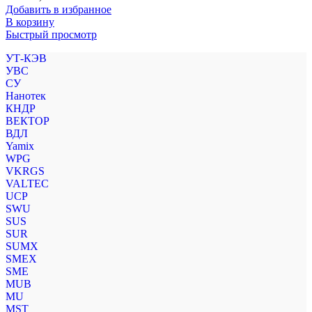
Добавить в избранное
В корзину
Быстрый просмотр
УТ-КЭВ
УВС
СУ
Нанотек
КНДР
ВЕКТОР
ВДЛ
Yamix
WPG
VKRGS
VALTEC
UCP
SWU
SUS
SUR
SUMX
SMEX
SME
MUB
MU
MST