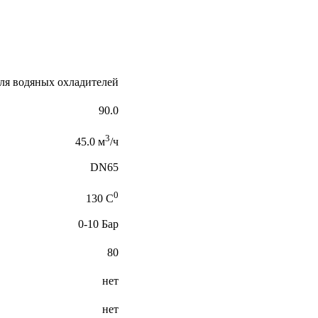
ля водяных охладителей
90.0
3
45.0 м
/ч
DN65
0
130 C
0-10 Бар
80
нет
нет