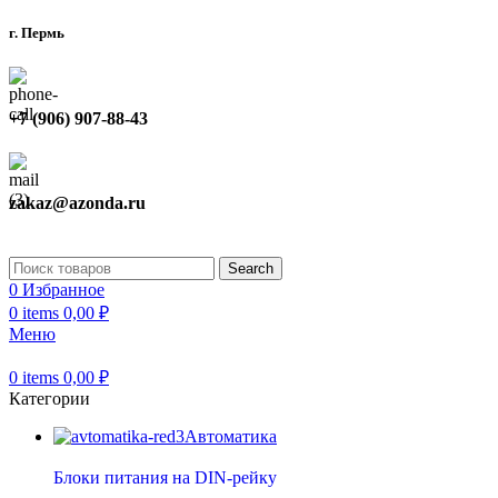
г. Пермь
+7 (906) 907-88-43
zakaz@azonda.ru
Search
0
Избранное
0
items
0,00
₽
Меню
0
items
0,00
₽
Категории
Автоматика
Блоки питания на DIN-рейку