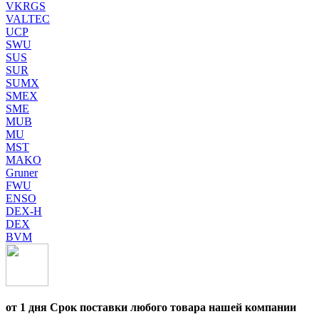
VKRGS
VALTEC
UCP
SWU
SUS
SUR
SUMX
SMEX
SME
MUB
MU
MST
MAKO
Gruner
FWU
ENSO
DEX-H
DEX
BVM
от 1 дня Срок поставки любого товара нашей компании