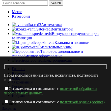
Search
Меню
Категории
Автоматика
Вентиляторы
Воздухораспределители для
вентиляции
Клапаны и заслонки
Смесительные узлы
Тепловое, холодильное и
теплообменное оборудование
Электроприводы
Главная
Каталог
Перед использованием сайта, пожалуйста, подтвердите
Блог
согласие.
О компании
Оплата и доставка
Ознакомлен/а и соглашаюсь с
политикой обработки
Контакты
персональных данных
.
Избранное
Ознакомлен/а и соглашаюсь с
политикой кукис (cookies)
.
Корзина
Закрыть