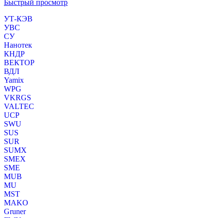
Быстрый просмотр
УТ-КЭВ
УВС
СУ
Нанотек
КНДР
ВЕКТОР
ВДЛ
Yamix
WPG
VKRGS
VALTEC
UCP
SWU
SUS
SUR
SUMX
SMEX
SME
MUB
MU
MST
MAKO
Gruner