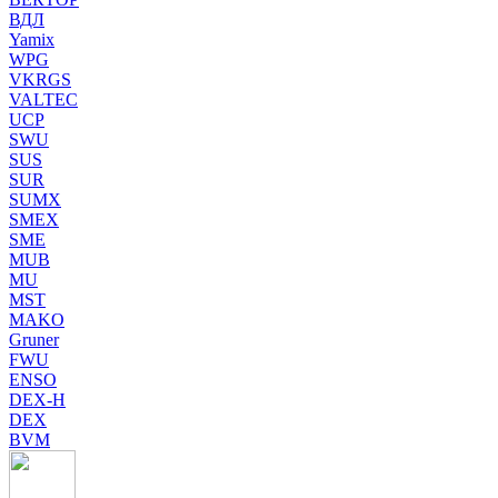
ВДЛ
Yamix
WPG
VKRGS
VALTEC
UCP
SWU
SUS
SUR
SUMX
SMEX
SME
MUB
MU
MST
MAKO
Gruner
FWU
ENSO
DEX-H
DEX
BVM