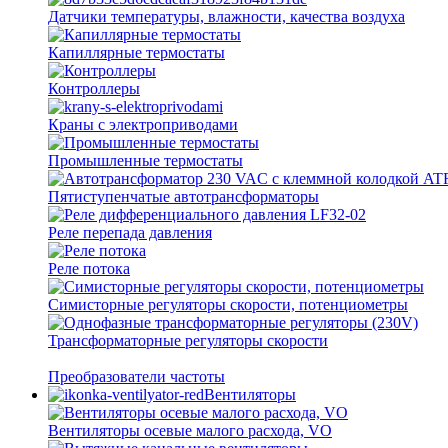
Датчики температуры, влажности, качества воздуха
Капиллярные термостаты
Контроллеры
Краны с электроприводами
Промышленные термостаты
Пятиступенчатые автотрансформаторы
Реле перепада давления
Реле потока
Симисторные регуляторы скорости, потенциометры
Трансформаторные регуляторы скорости
Преобразователи частоты
Вентиляторы
Вентиляторы осевые малого расхода, VO