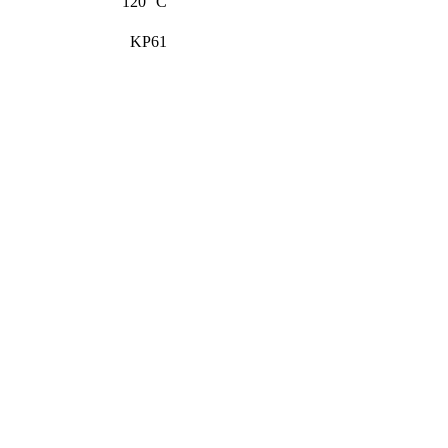
120 °C
KP61