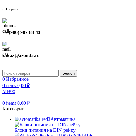
г. Пермь
+7 (906) 907-88-43
zakaz@azonda.ru
Search
0
Избранное
0
items
0,00
₽
Меню
0
items
0,00
₽
Категории
Автоматика
Блоки питания на DIN-рейку