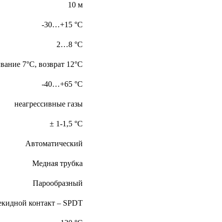
10 м
-30…+15 °C
2…8 °C
вание 7°C, возврат 12°C
-40…+65 °C
неагрессивные газы
± 1-1,5 °C
Автоматический
Медная трубка
Парообразный
екидной контакт – SPDT