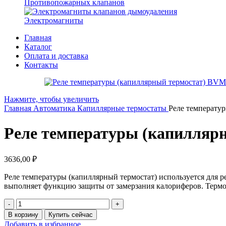
Противопожарных клапанов
Электромагниты
Главная
Каталог
Оплата и доставка
Контакты
Нажмите, чтобы увеличить
Главная
Автоматика
Капиллярные термостаты
Реле температу
Реле температуры (капилляр
3636,00
₽
Реле температуры (капиллярный термостат) используется для р
выполняет функцию защиты от замерзания калориферов. Термо
Количество
товара
В корзину
Купить сейчас
Реле
Добавить в избранное