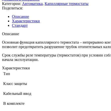
температуры
Категории:
Автоматика
,
Капиллярные термостаты
(капиллярный
Поделиться:
термостат)
BVM
Описание
KP61-
Характеристики
10
Стандарт
(длина
капилляра
Описание
10м)
Основная функция капиллярного термостата – непрерывно конт
позволит предотвратить разрушение трубок отопительных кало
Срок службы реле температуры (термостатов) при условии соб
начала эксплуатации.
Характеристики
Тип
Класс защиты
Кабельный ввод
В комплекте