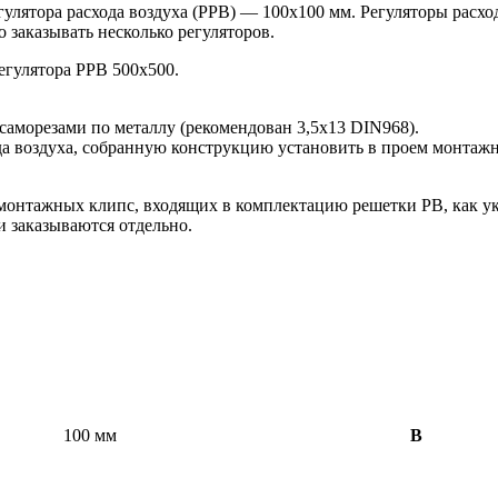
лятора расхода воздуха (РРВ) — 100х100 мм. Регуляторы расхо
 заказывать несколько регуляторов.
егулятора РРВ 500х500.
саморезами по металлу (рекомендован 3,5х13 DIN968).
да воздуха, собранную конструкцию установить в проем монтаж
онтажных клипс, входящих в комплектацию решетки РВ, как ук
и заказываются отдельно.
100 мм
B