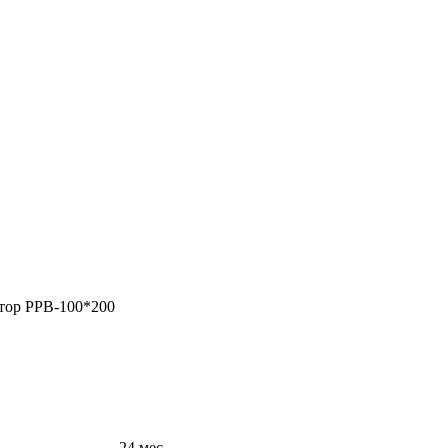
тор РРВ-100*200
24 мес.