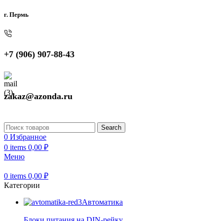
г. Пермь
+7 (906) 907-88-43
zakaz@azonda.ru
Search
0
Избранное
0
items
0,00
₽
Меню
0
items
0,00
₽
Категории
Автоматика
Блоки питания на DIN-рейку