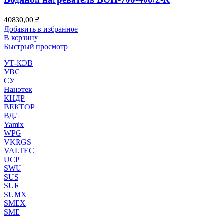
40830,00
₽
Добавить в избранное
В корзину
Быстрый просмотр
УТ-КЭВ
УВС
СУ
Нанотек
КНДР
ВЕКТОР
ВДЛ
Yamix
WPG
VKRGS
VALTEC
UCP
SWU
SUS
SUR
SUMX
SMEX
SME