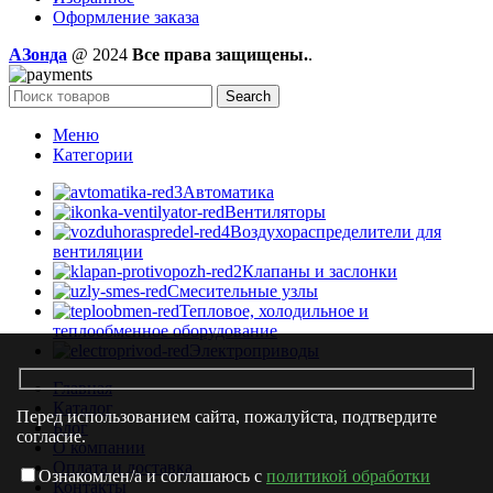
Оформление заказа
AЗонда
@ 2024
Все права защищены.
.
Search
Меню
Категории
Автоматика
Вентиляторы
Воздухораспределители для
вентиляции
Клапаны и заслонки
Смесительные узлы
Тепловое, холодильное и
теплообменное оборудование
Электроприводы
Главная
Каталог
Перед использованием сайта, пожалуйста, подтвердите
Блог
согласие.
О компании
Оплата и доставка
Ознакомлен/а и соглашаюсь с
политикой обработки
Контакты