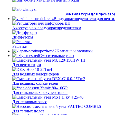
Вентиляторы для произво
Воздухораспределители для вент
Аксессуары к воздухораспределителям
Диффузоры
Решетки
Клапаны и заслонки
Смесительные узлы
Для вентиляции
Для водяных калориферов
Для водяных охладителей
Для гликолевых рекуператоров
Для тепловых завес
Для теплых полов