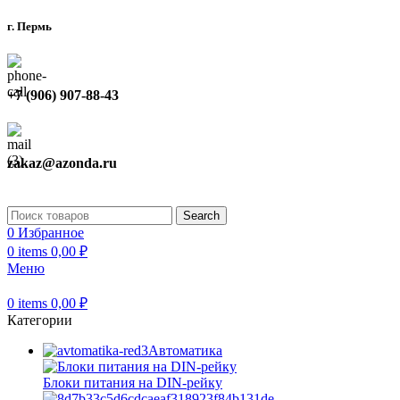
г. Пермь
+7 (906) 907-88-43
zakaz@azonda.ru
Search
0
Избранное
0
items
0,00
₽
Меню
0
items
0,00
₽
Категории
Автоматика
Блоки питания на DIN-рейку