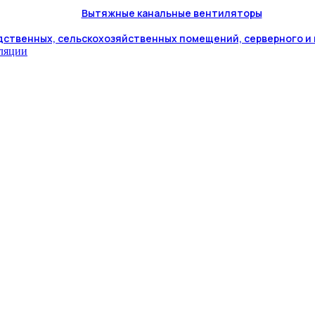
Вытяжные канальные вентиляторы
дственных, сельскохозяйственных помещений, серверного и
иляции