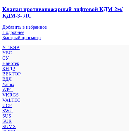
Клапан противопожарный лифтовой КДМ-2м/
КДМ-3- ЛС
Добавить в избранное
Подробнее
Быстрый просмотр
УТ-КЭВ
УВС
СУ
Нанотек
КНДР
ВЕКТОР
ВДЛ
Yamix
WPG
VKRGS
VALTEC
UCP
SWU
SUS
SUR
SUMX