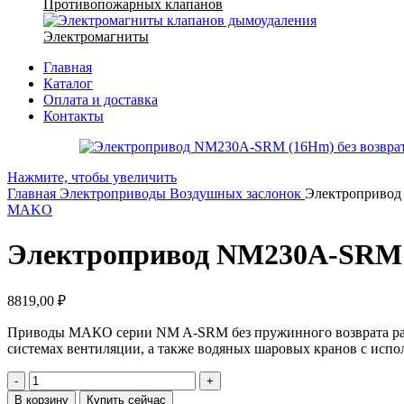
Противопожарных клапанов
Электромагниты
Главная
Каталог
Оплата и доставка
Контакты
Нажмите, чтобы увеличить
Главная
Электроприводы
Воздушных заслонок
Электропривод
MAKO
Электропривод NM230A-SRM (
8819,00
₽
Приводы МАКО серии NM A-SRM без пружинного возврата разр
системах вентиляции, а также водяных шаровых кранов с испо
Количество
товара
В корзину
Купить сейчас