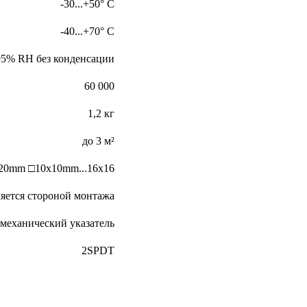
-30...+50° С
-40...+70° С
5% RH без конденсации
60 000
1,2 кг
до 3 м²
.20mm □10х10mm...16х16
яется стороной монтажа
механический указатель
2SPDT