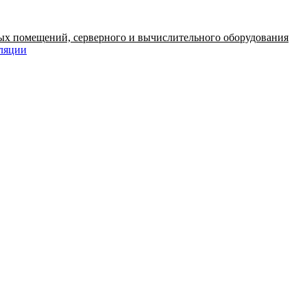
ых помещений, серверного и вычислительного оборудования
иляции