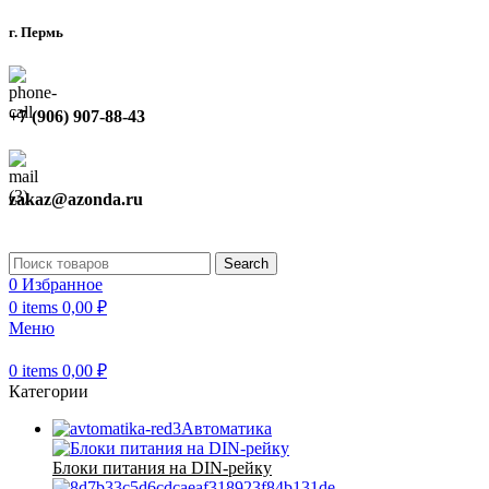
г. Пермь
+7 (906) 907-88-43
zakaz@azonda.ru
Search
0
Избранное
0
items
0,00
₽
Меню
0
items
0,00
₽
Категории
Автоматика
Блоки питания на DIN-рейку