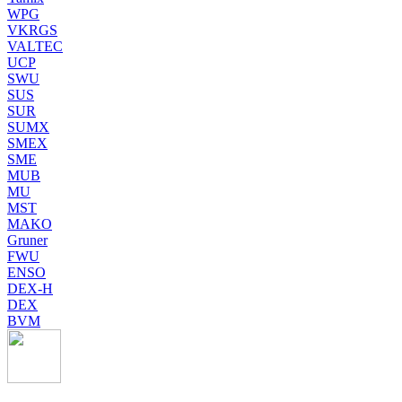
WPG
VKRGS
VALTEC
UCP
SWU
SUS
SUR
SUMX
SMEX
SME
MUB
MU
MST
MAKO
Gruner
FWU
ENSO
DEX-H
DEX
BVM