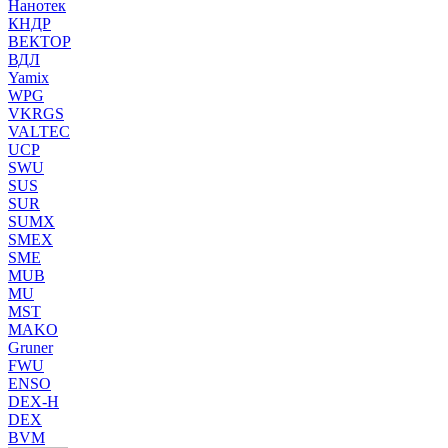
Нанотек
КНДР
ВЕКТОР
ВДЛ
Yamix
WPG
VKRGS
VALTEC
UCP
SWU
SUS
SUR
SUMX
SMEX
SME
MUB
MU
MST
MAKO
Gruner
FWU
ENSO
DEX-H
DEX
BVM