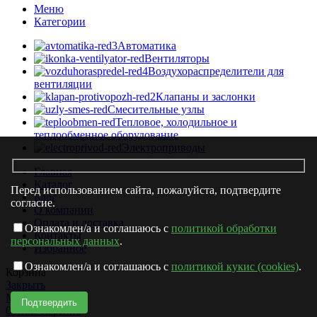
Меню
Категории
Автоматика
Вентиляторы
Воздухораспределители для
вентиляции
Клапаны и заслонки
Смесительные узлы
Тепловое, холодильное и
теплообменное оборудование
Электроприводы
Главная
Каталог
Перед использованием сайта, пожалуйста, подтвердите
Блог
согласие.
О компании
Оплата и доставка
Ознакомлен/а и соглашаюсь с
политикой обработки
Контакты
персональных данных
.
Избранное
Ознакомлен/а и соглашаюсь с
политикой кукис (cookies)
.
Корзина
Закрыть
Магазин
0
items
Корзина